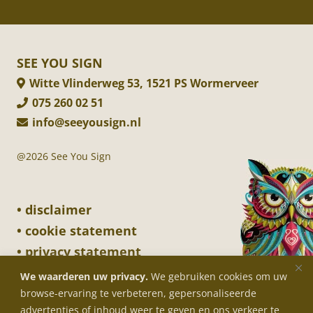
SEE YOU SIGN
Witte Vlinderweg 53, 1521 PS Wormerveer
075 260 02 51
info@seeyousign.nl
@2026 See You Sign
• disclaimer
• cookie statement
• privacy statement
We waarderen uw privacy.
We gebruiken cookies om uw
browse-ervaring te verbeteren, gepersonaliseerde
SIGNING ON WHEELS
advertenties of inhoud weer te geven en ons verkeer te