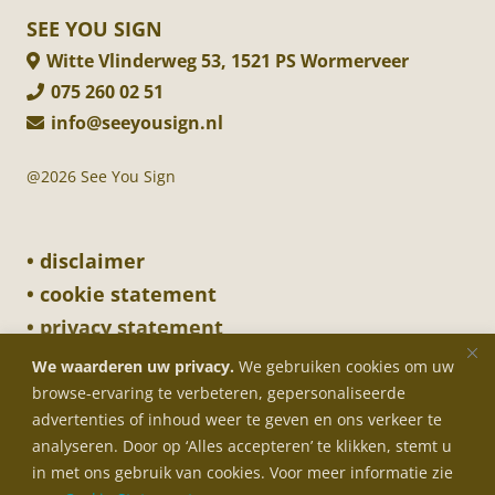
SEE YOU SIGN
Witte Vlinderweg 53, 1521 PS Wormerveer
075 260 02 51
info@seeyousign.nl
@2026 See You Sign
• disclaimer
• cookie statement
• privacy statement
We waarderen uw privacy.
We gebruiken cookies om uw
browse-ervaring te verbeteren, gepersonaliseerde
SIGNING ON WHEELS
advertenties of inhoud weer te geven en ons verkeer te
INDOOR SIGNING
analyseren. Door op ‘Alles accepteren’ te klikken, stemt u
in met ons gebruik van cookies. Voor meer informatie zie
OUTDOOR SIGNING